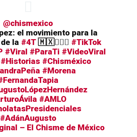
@chismexico
ez: el movimiento para la
 de la
#4T
🇲🇽🙋🏻‍♀️
#TikTok
P
#Viral
#ParaTi
#VideoViral
#Historias
#Chisméxico
jandraPeña
#Morena
#FernandaTapia
ugustoLópezHernández
rturoÁvila
#AMLO
olatasPresidenciales
#AdánAugusto
ginal – El Chisme de México