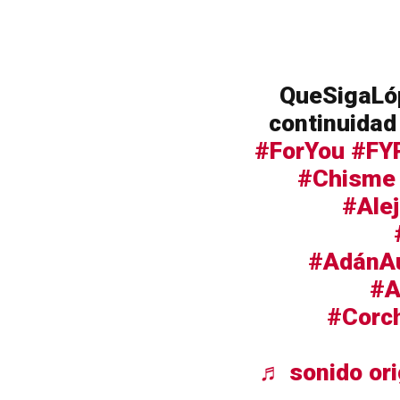
QueSigaLóp
continuidad
#ForYou
#FY
#Chisme
#Ale
#AdánA
#A
#Corch
♬ sonido ori