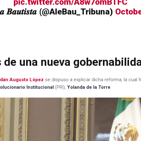
pic.twitter.com/A8w7omBTFC
𝒅𝒓𝒂 𝑩𝒂𝒖𝒕𝒊𝒔𝒕𝒂 (@AleBau_Tribuna)
Octobe
 de una nueva gobernabilid
dán Augusto López
se dispuso a explicar dicha reforma, la cual
olucionario Institucional
(PRI),
Yolanda de la
Torre
.