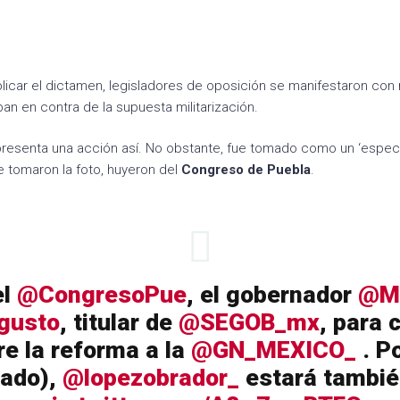
car el dictamen, legisladores de oposición se manifestaron con m
ban en contra de la supuesta militarización.
presenta una acción así. No obstante, fue tomado como un ‘espec
e tomaron la foto, huyeron del
Congreso de Puebla
.
el
@CongresoPue
, el gobernador
@M
gusto
, titular de
@SEGOB_mx
, para 
re la reforma a la
@GN_MEXICO_
. Po
ado),
@lopezobrador_
estará tambi