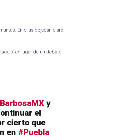
antas. En ellas dejaban claro
táculo’ en lugar de un debate
BarbosaMX
y
continuar el
r cierto que
én en
#Puebla