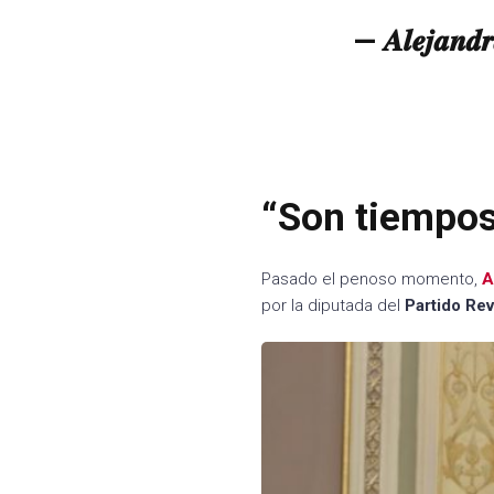
— 𝑨𝒍𝒆𝒋𝒂𝒏
“Son tiempos
Pasado el penoso momento,
A
por la diputada del
Partido Rev