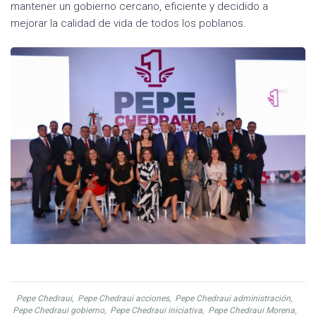
mantener un gobierno cercano, eficiente y decidido a
mejorar la calidad de vida de todos los poblanos.
Pepe Chedraui
,
Pepe Chedraui acciones
,
Pepe Chedraui administración
,
Pepe Chedraui gobierno
,
Pepe Chedraui iniciativa
,
Pepe Chedraui Morena
,