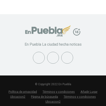
En Puebla La ciudad hecha noticas
© Copyright 2022 En Puebla
Política de privacidad
Términos y condiciones
Añadir Lugar
Ubicacion2
Página de búsqueda
Términos y condiciones
Ubicacion2