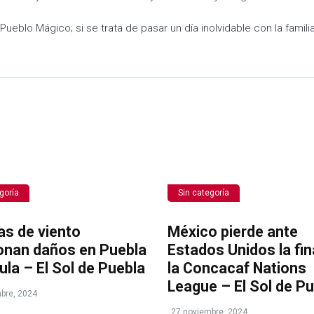
blo Mágico; si se trata de pasar un día inolvidable con la familia
goría
Sin categoría
as de viento
México pierde ante
onan daños en Puebla
Estados Unidos la fin
ula – El Sol de Puebla
la Concacaf Nations
League – El Sol de P
bre, 2024
27 noviembre, 2024