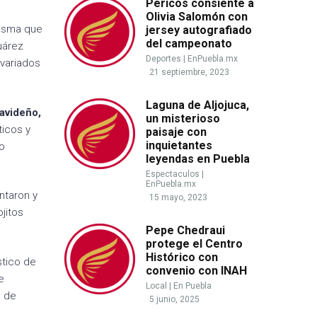
Pericos consiente a
Olivia Salomón con
misma que
jersey autografiado
del campeonato
uárez
Deportes
|
EnPuebla.mx
 variados
21 septiembre, 2023
Laguna de Aljojuca,
Navideño,
un misterioso
ticos y
paisaje con
inquietantes
to
leyendas en Puebla
Espectaculos
|
EnPuebla.mx
ntaron y
15 mayo, 2023
jitos
Pepe Chedraui
protege el Centro
Histórico con
stico de
convenio con INAH
e
Local
|
En Puebla
s de
5 junio, 2025