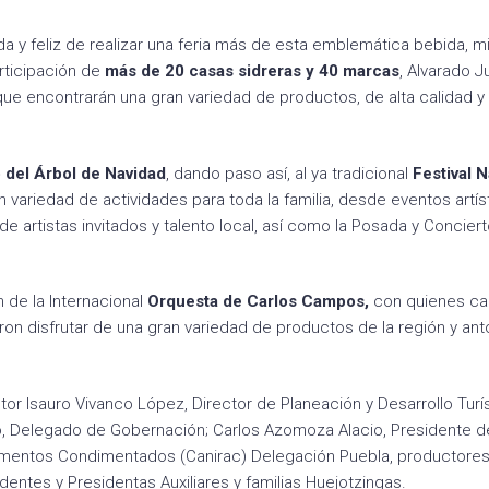
da y feliz de realizar una feria más de esta emblemática bebida, 
rticipación de
más de 20 casas sidreras y 40 marcas
, Alvarado J
s que encontrarán una gran variedad de productos, de alta calidad y
del Árbol de Navidad
, dando paso así, al ya tradicional
Festival 
 variedad de actividades para toda la familia, desde eventos artís
de artistas invitados y talento local, así como la Posada y Concier
n de la Internacional
Orquesta de Carlos Campos,
con quienes ca
on disfrutar de una gran variedad de productos de la región y anto
r Isauro Vivanco López, Director de Planeación y Desarrollo Turí
oso, Delegado de Gobernación; Carlos Azomoza Alacio, Presidente d
Alimentos Condimentados (Canirac) Delegación Puebla, productore
dentes y Presidentas Auxiliares y familias Huejotzingas.