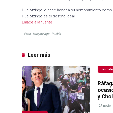
Huejotzingo le hace honor a su nombramiento como Pue
Huejotzingo es el destino ideal.
Enlace a la fuente
Feria
,
Huejotzingo
,
Puebla
Leer más
Sin cate
Ráfag
ocasi
y Chol
27 noviem