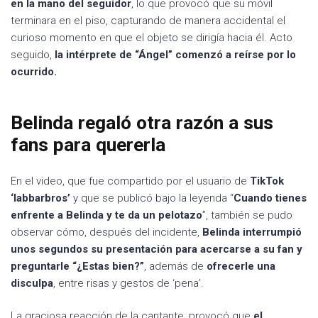
en la mano del seguidor
, lo que provocó que su móvil
terminara en el piso, capturando de manera accidental el
curioso momento en que el objeto se dirigía hacia él. Acto
seguido,
la intérprete de “Ángel” comenzó a reírse por lo
ocurrido.
Belinda regaló otra razón a sus
fans para quererla
En el video, que fue compartido por el usuario de
TikTok
‘labbarbros’
y que se publicó bajo la leyenda “
Cuando tienes
enfrente a Belinda y te da un pelotazo
”, también se pudo
observar cómo, después del incidente,
Belinda interrumpió
unos segundos su presentación para acercarse a su fan y
preguntarle “¿Estas bien?”
, además de
ofrecerle una
disculpa
, entre risas y gestos de ‘pena’.
La graciosa reacción de la cantante, provocó que
el