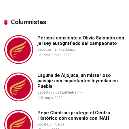
Columnistas
Pericos consiente a Olivia Salomón con
jersey autografiado del campeonato
Deportes
|
EnPuebla.mx
21 septiembre, 2023
Laguna de Aljojuca, un misterioso
paisaje con inquietantes leyendas en
Puebla
Espectaculos
|
EnPuebla.mx
15 mayo, 2023
Pepe Chedraui protege el Centro
Histórico con convenio con INAH
Local
|
En Puebla