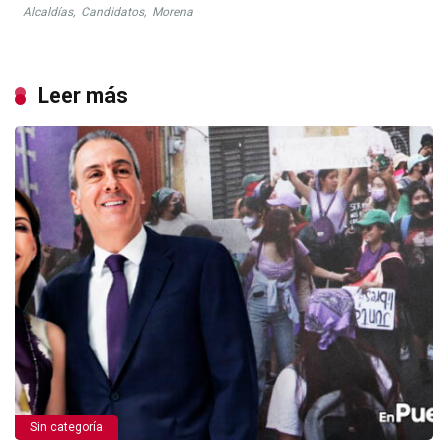
Alcaldías
,
Candidatos
,
Morena
Leer más
Sin categoría