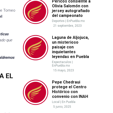
Pericos consiente a
Olivia Salomón con
te Torneo
jersey autografiado
del campeonato
el
Deportes
|
EnPuebla.mx
21 septiembre, 2023
sticas
Laguna de Aljojuca,
tado que
un misterioso
paisaje con
inquietantes
leyendas en Puebla
saldremos
Espectaculos
|
EnPuebla.mx
15 mayo, 2023
A EL
Pepe Chedraui
protege el Centro
Histórico con
convenio con INAH
Local
|
En Puebla
5 junio, 2025