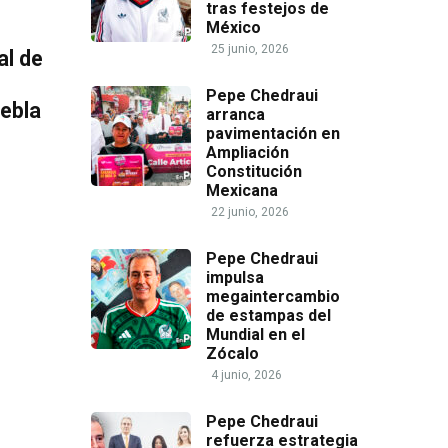
tras festejos de
México
25 junio, 2026
al de
Pepe Chedraui
uebla
arranca
pavimentación en
Ampliación
Constitución
Mexicana
22 junio, 2026
Pepe Chedraui
impulsa
megaintercambio
de estampas del
Mundial en el
Zócalo
4 junio, 2026
Pepe Chedraui
refuerza estrategia