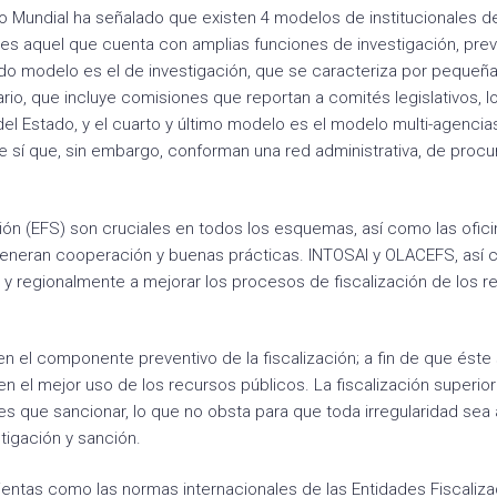
nco Mundial ha señalado que existen 4 modelos de institucionales d
es aquel que cuenta con amplias funciones de investigación, pre
do modelo es el de investigación, que se caracteriza por pequeñ
rio, que incluye comisiones que reportan a comités legislativos, l
del Estado, y el cuarto y último modelo es el modelo multi-agenci
e sí que, sin embargo, conforman una red administrativa, de procu
ión (EFS) son cruciales en todos los esquemas, así como las ofic
y generan cooperación y buenas prácticas. INTOSAI y OLACEFS, así
 y regionalmente a mejorar los procesos de fiscalización de los r
en el componente preventivo de la fiscalización; a fin de que éste
 el mejor uso de los recursos públicos. La fiscalización superior
s que sancionar, lo que no obsta para que toda irregularidad sea
tigación y sanción.
ntas como las normas internacionales de las Entidades Fiscaliz