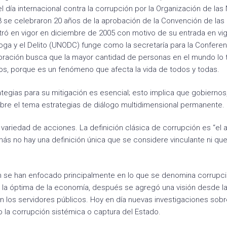
 día internacional contra la corrupción por la Organización de las
 se celebraron 20 años de la aprobación de la Convención de las
ró en vigor en diciembre de 2005 con motivo de su entrada en vig
roga y el Delito (UNODC) funge como la secretaría para la Confere
oración busca que la mayor cantidad de personas en el mundo lo
gos, porque es un fenómeno que afecta la vida de todos y todas.
tegias para su mitigación es esencial; esto implica que gobiernos
obre el tema estrategias de diálogo multidimensional permanente.
variedad de acciones. La definición clásica de corrupción es “el
 más no hay una definición única que se considere vinculante ni qu
ión se han enfocado principalmente en lo que se denomina corrupc
 la óptima de la economía, después se agregó una visión desde l
n los servidores públicos. Hoy en día nuevas investigaciones sobr
la corrupción sistémica o captura del Estado.