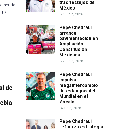
tras festejos de
ue ayudan
México
o que
25 junio, 2026
Pepe Chedraui
arranca
pavimentación en
Ampliación
Constitución
Mexicana
22 junio, 2026
Pepe Chedraui
impulsa
megaintercambio
al de
de estampas del
Mundial en el
uebla
Zócalo
4 junio, 2026
Pepe Chedraui
refuerza estrategia