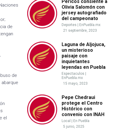
Pericos consiente a
 Naciones
Olivia Salomón con
jersey autografiado
del campeonato
or;
Deportes
|
EnPuebla.mx
ncia de
21 septiembre, 2023
 tengan
Laguna de Aljojuca,
un misterioso
,
paisaje con
inquietantes
leyendas en Puebla
Espectaculos
|
 abuso de
EnPuebla.mx
e abarque
15 mayo, 2023
Pepe Chedraui
protege el Centro
ión
Histórico con
as
convenio con INAH
e el
Local
|
En Puebla
5 junio, 2025