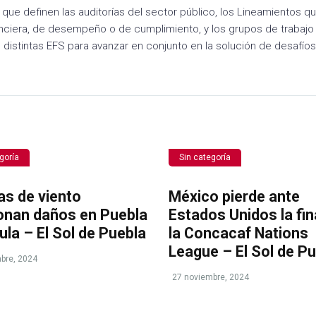
 que definen las auditorías del sector público, los Lineamientos q
financiera, de desempeño o de cumplimiento, y los grupos de trabaj
distintas EFS para avanzar en conjunto en la solución de desafíos
goría
Sin categoría
as de viento
México pierde ante
onan daños en Puebla
Estados Unidos la fin
ula – El Sol de Puebla
la Concacaf Nations
League – El Sol de P
bre, 2024
27 noviembre, 2024