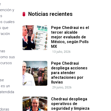
e
vención y
Noticias recientes
as
os cuales
Pepe Chedraui es el
as que
tercer alcalde
ración
mejor evaluado de
México, según Polls
MX
inas
13 julio, 2026
 como sus
ecursos
Pepe Chedraui
despliega acciones
para atender
afectaciones por
 se
lluvias
 es un
29 junio, 2026
 atendida
Chedraui despliega
operativos de
seguridad y limpieza
adoras