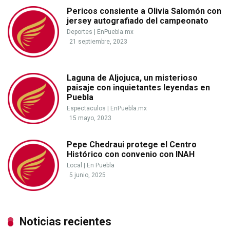
Pericos consiente a Olivia Salomón con
jersey autografiado del campeonato
Deportes
|
EnPuebla.mx
21 septiembre, 2023
Laguna de Aljojuca, un misterioso
paisaje con inquietantes leyendas en
Puebla
Espectaculos
|
EnPuebla.mx
15 mayo, 2023
Pepe Chedraui protege el Centro
Histórico con convenio con INAH
Local
|
En Puebla
5 junio, 2025
Noticias recientes