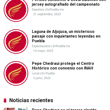
jersey autografiado del campeonato
Deportes
|
EnPuebla.mx
21 septiembre, 2023
Laguna de Aljojuca, un misterioso
paisaje con inquietantes leyendas en
Puebla
Espectaculos
|
EnPuebla.mx
15 mayo, 2023
Pepe Chedraui protege el Centro
Histórico con convenio con INAH
Local
|
En Puebla
5 junio, 2025
Noticias recientes