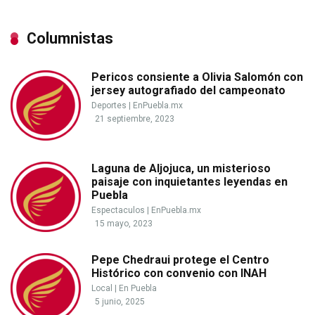
Columnistas
Pericos consiente a Olivia Salomón con
jersey autografiado del campeonato
Deportes
|
EnPuebla.mx
21 septiembre, 2023
Laguna de Aljojuca, un misterioso
paisaje con inquietantes leyendas en
Puebla
Espectaculos
|
EnPuebla.mx
15 mayo, 2023
Pepe Chedraui protege el Centro
Histórico con convenio con INAH
Local
|
En Puebla
5 junio, 2025