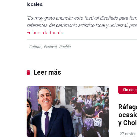
locales.
“Es muy grato anunciar este festival diseñado para fo
referentes del patrimonio artístico local y universal, pr
Enlace a la fuente
Cultura
,
Festival
,
Puebla
Leer más
Sin cate
Ráfag
ocasi
y Chol
27 noviem