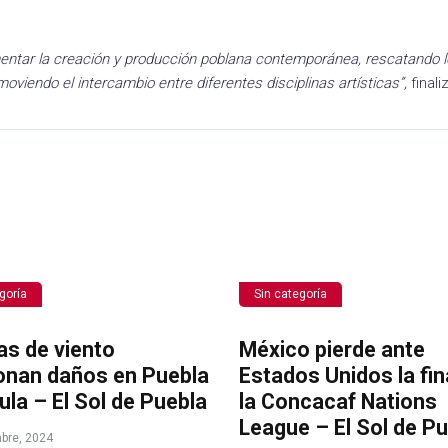
mentar la creación y producción poblana contemporánea, rescatando 
omoviendo el intercambio entre diferentes disciplinas artísticas”,
finali
goría
Sin categoría
as de viento
México pierde ante
onan daños en Puebla
Estados Unidos la fin
ula – El Sol de Puebla
la Concacaf Nations
League – El Sol de P
bre, 2024