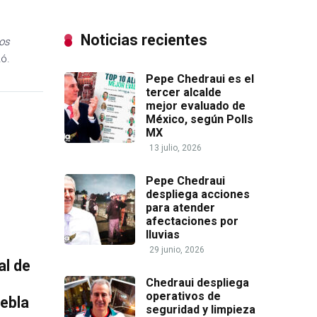
Noticias recientes
los
zó.
Pepe Chedraui es el
tercer alcalde
mejor evaluado de
México, según Polls
MX
13 julio, 2026
Pepe Chedraui
despliega acciones
para atender
afectaciones por
lluvias
29 junio, 2026
al de
Chedraui despliega
operativos de
uebla
seguridad y limpieza