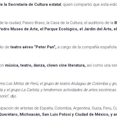
e la Secretaría de Cultura estatal
, quien compartió que esta edi
 la ciudad, Paseo Bravo, la Casa de la Cultura, el auditorio de la
B
Pedro Museo de Arte, el Parque Ecológico, el Jardín del Arte, e
ulo de
teatro aéreo “Peter Pan”,
a cargo de la compañía española
son
música, teatro, danza, clown cine literatura,
así como una ser
o Los Mirlos de Perú, el grupo de teatro Atulagau de Colombia y gr
a y el grupo La Carlota, y tendremos actividades de artes escénicas 
rio”, d
ijo.
cipación de artistas de España, Colombia, Argentina, Suiza, Peru, C
Querétaro, Michoacán, San Luis Potosí y Ciudad de México, y ar