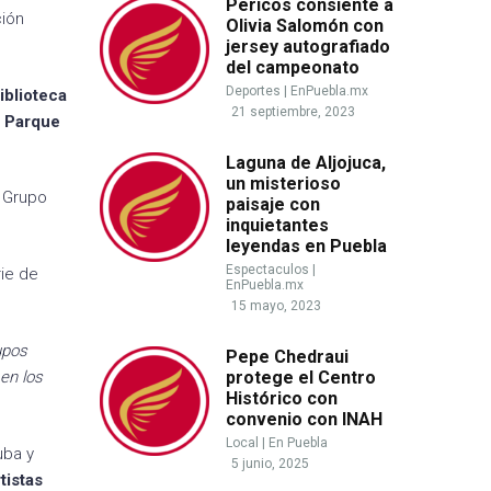
Pericos consiente a
ción
Olivia Salomón con
jersey autografiado
del campeonato
Deportes
|
EnPuebla.mx
iblioteca
21 septiembre, 2023
l Parque
Laguna de Aljojuca,
un misterioso
 Grupo
paisaje con
inquietantes
leyendas en Puebla
Espectaculos
|
ie de
EnPuebla.mx
15 mayo, 2023
upos
Pepe Chedraui
en los
protege el Centro
Histórico con
convenio con INAH
Local
|
En Puebla
uba y
5 junio, 2025
tistas