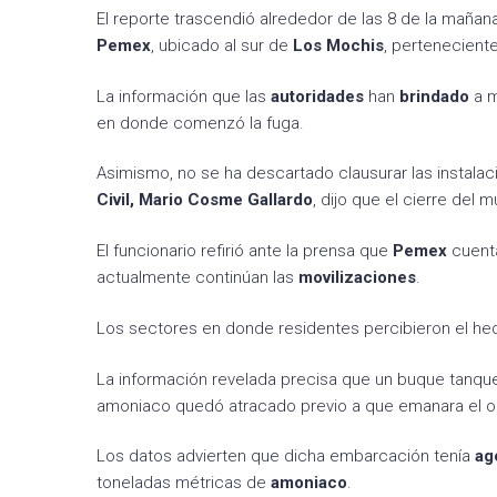
El reporte trascendió alrededor de las 8 de la mañ
Pemex
, ubicado al sur de
Los
Mochis
, pertenecient
La información que las
autoridades
han
brindado
a 
en donde comenzó la fuga.
Asimismo, no se ha descartado clausurar las instalac
Civil, Mario Cosme Gallardo
, dijo que el cierre del 
El funcionario refirió ante la prensa que
Pemex
cuent
actualmente continúan las
movilizaciones
.
Los sectores en donde residentes percibieron el h
La información revelada precisa que un buque tanq
amoniaco quedó atracado previo a que emanara el ol
Los datos advierten que dicha embarcación tenía
ag
toneladas métricas de
amoniaco
.