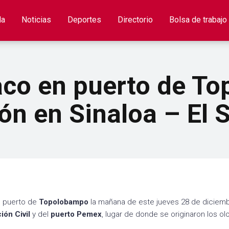
la
Noticias
Deportes
Directorio
Bolsa de trabajo
co en puerto de T
ión en Sinaloa – El 
l puerto de
Topolobampo
la mañana de este jueves 28 de diciemb
ción
Civil
y del
puerto
Pemex
, lugar de donde se originaron los ol