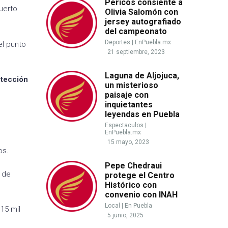
Pericos consiente a
uerto
Olivia Salomón con
jersey autografiado
del campeonato
Deportes
|
EnPuebla.mx
l punto
21 septiembre, 2023
Laguna de Aljojuca,
tección
un misterioso
paisaje con
inquietantes
leyendas en Puebla
Espectaculos
|
EnPuebla.mx
15 mayo, 2023
os.
Pepe Chedraui
 de
protege el Centro
Histórico con
convenio con INAH
Local
|
En Puebla
15 mil
5 junio, 2025