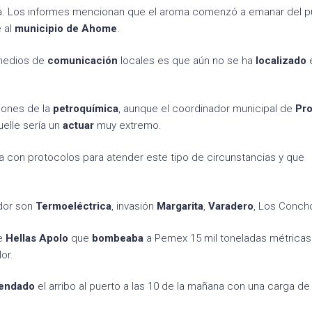
ana. Los informes mencionan que el aroma comenzó a emanar del p
e al
municipio de
Ahome
.
medios de
comunicación
locales es que aún no se ha
localizado
e
iones de la
petroquímica
, aunque el coordinador municipal de
Pro
muelle sería un
actuar
muy extremo.
a con protocolos para atender este tipo de circunstancias y que
edor son
Termoeléctrica
, invasión
Margarita
,
Varadero
, Los Conch
ue
Hellas
Apolo
que
bombeaba
a Pemex 15 mil toneladas métricas
or.
endado
el arribo al puerto a las 10 de la mañana con una carga de 