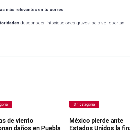
tas más relevantes en tu correo
toridades
desconocen intoxicaciones graves, solo se reportan
goría
Sin categoría
as de viento
México pierde ante
onan daños en Puebla
Estados Unidos la fin