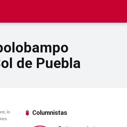
opolobampo
Sol de Puebla
Columnistas
re, lo
ores.