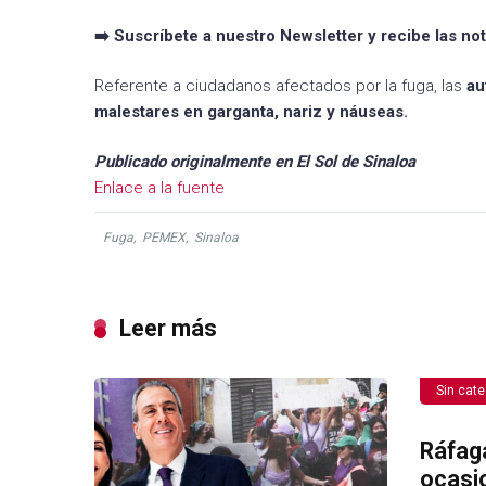
➡️ Suscríbete a nuestro Newsletter y recibe las no
Referente a ciudadanos afectados por la fuga, las
au
malestares en garganta, nariz y náuseas.
Publicado originalmente en El Sol de Sinaloa
Enlace a la fuente
Fuga
,
PEMEX
,
Sinaloa
Leer más
Sin cate
Ráfag
ocasi