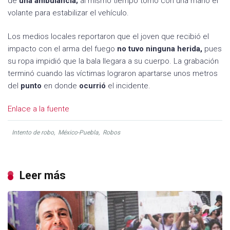
de
una ambulancia;
al mismo tiempo tomó con una mano el
volante para estabilizar el vehículo.
Los medios locales reportaron que el joven que recibió el
impacto con el arma del fuego
no tuvo ninguna herida,
pues
su ropa impidió que la bala llegara a su cuerpo. La grabación
terminó cuando las víctimas lograron apartarse unos metros
del
punto
en donde
ocurrió
el incidente.
Enlace a la fuente
Intento de robo
,
México-Puebla
,
Robos
Leer más