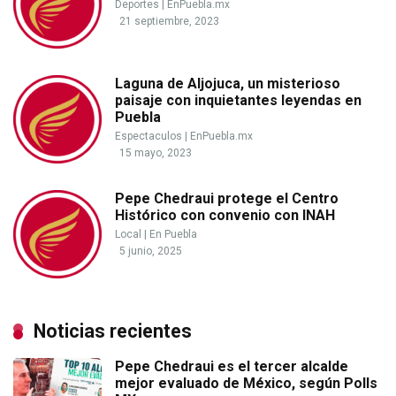
Deportes
|
EnPuebla.mx
21 septiembre, 2023
Laguna de Aljojuca, un misterioso
paisaje con inquietantes leyendas en
Puebla
Espectaculos
|
EnPuebla.mx
15 mayo, 2023
Pepe Chedraui protege el Centro
Histórico con convenio con INAH
Local
|
En Puebla
5 junio, 2025
Noticias recientes
Pepe Chedraui es el tercer alcalde
mejor evaluado de México, según Polls