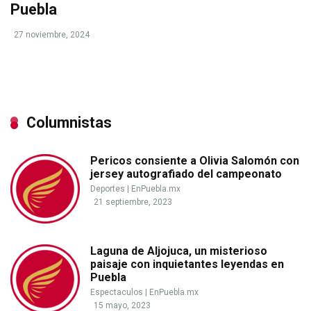
Puebla
27 noviembre, 2024
Columnistas
Pericos consiente a Olivia Salomón con
jersey autografiado del campeonato
Deportes
|
EnPuebla.mx
21 septiembre, 2023
Laguna de Aljojuca, un misterioso
paisaje con inquietantes leyendas en
Puebla
Espectaculos
|
EnPuebla.mx
15 mayo, 2023