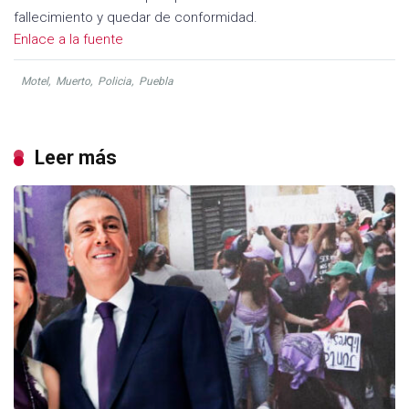
fallecimiento y quedar de conformidad.
Enlace a la fuente
Motel
,
Muerto
,
Policia
,
Puebla
Leer más