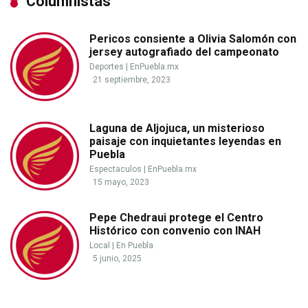
Columnistas
Pericos consiente a Olivia Salomón con
jersey autografiado del campeonato
Deportes
|
EnPuebla.mx
21 septiembre, 2023
Laguna de Aljojuca, un misterioso
paisaje con inquietantes leyendas en
Puebla
Espectaculos
|
EnPuebla.mx
15 mayo, 2023
Pepe Chedraui protege el Centro
Histórico con convenio con INAH
Local
|
En Puebla
5 junio, 2025