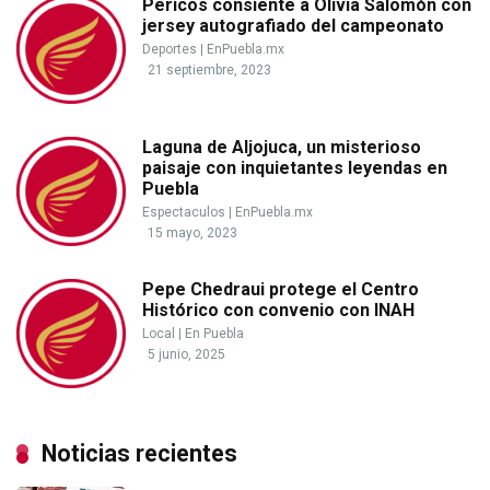
Pericos consiente a Olivia Salomón con
jersey autografiado del campeonato
Deportes
|
EnPuebla.mx
21 septiembre, 2023
Laguna de Aljojuca, un misterioso
paisaje con inquietantes leyendas en
Puebla
Espectaculos
|
EnPuebla.mx
15 mayo, 2023
Pepe Chedraui protege el Centro
Histórico con convenio con INAH
Local
|
En Puebla
5 junio, 2025
Noticias recientes