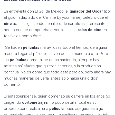
En entrevista con El Sol de México, el
ganador del Oscar
(por
el guion adaptado de “Call me by your name) celebró que el
cine
actual siga siendo semillero de narrativas interesantes,
hecho que se comprueba al ver llenas las
salas de cine
en
festivales como éste.
“Se hacen
películas
maravillosas todo el tiempo, de alguna
manera llegan al público, las ven de una manera u otra. Pero
las
películas
como tal se están haciendo, siempre hay
artistas ahí afuera que quieren hacerlas, y la producción
continua. No es como que todo esté perdido, pero ahora hay
muchas maneras de verla, antes sólo había una o dos”,
comentó.
El estadounidense, quien comenzó su carrera en los años 50
dirigiendo
cortometrajes
, no pudo detallar cuál es su
proceso para realizar una
película
, pues asegura es algo
demasiado complejo como para explicarlo en una entrevista.