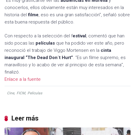
“Es muy gratificante ver las
audiencias en Morelia
y
conocerlos, ellos obviamente están muy interesados en la
historia del
filme
, eso es una gran satisfacción”, señaló sobre
esta buena respuesta del público.
Con respecto a la selección del f
estival
, comentó que han
sido pocas las
películas
que ha podido ver este año, pero
reconoció el trabajo de Viggo Mortensen en la
cinta
inaugural “The Dead Don´t Hurt”
. “Es un filme supremo, es
maravilloso y lo acabo de ver al principio de esta semana”,
finalizó.
Enlace a la fuente
Cine
,
FICM
,
Películas
Leer más