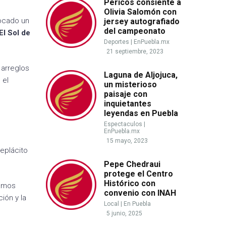
Pericos consiente a
Olivia Salomón con
tocado un
jersey autografiado
del campeonato
El Sol de
Deportes
|
EnPuebla.mx
21 septiembre, 2023
 arreglos
Laguna de Aljojuca,
 el
un misterioso
paisaje con
inquietantes
leyendas en Puebla
e
Espectaculos
|
EnPuebla.mx
15 mayo, 2023
eplácito
Pepe Chedraui
protege el Centro
Histórico con
bamos
convenio con INAH
ión y la
Local
|
En Puebla
5 junio, 2025