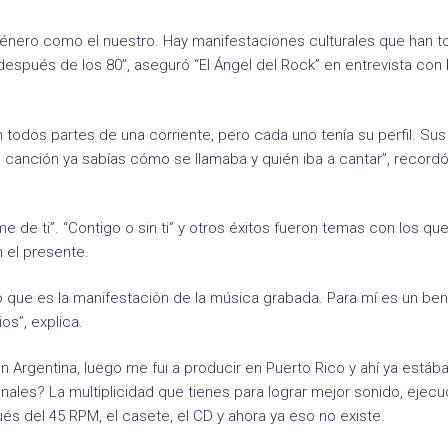
énero como el nuestro. Hay manifestaciones culturales que han 
espués de los 80”, aseguró “El Ángel del Rock” en entrevista con
n todos partes de una corriente, pero cada uno tenía su perfil. Sus
canción ya sabías cómo se llamaba y quién iba a cantar”, recordó
de ti”. “Contigo o sin ti” y otros éxitos fueron temas con los qu
 el presente.
o que es la manifestación de la música grabada. Para mí es un ben
os”, explica.
Argentina, luego me fui a producir en Puerto Rico y ahí ya está
ales? La multiplicidad que tienes para lograr mejor sonido, ejecuc
ués del 45 RPM, el casete, el CD y ahora ya eso no existe.