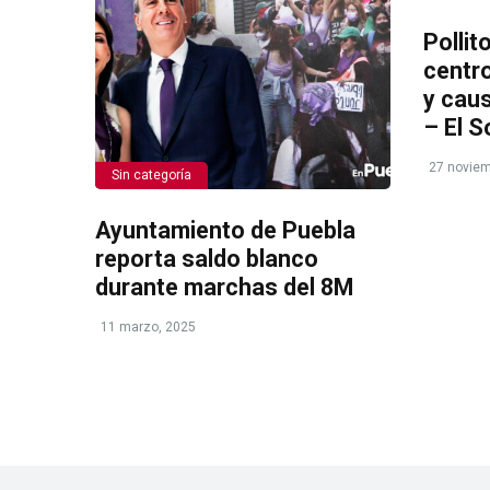
Polli
centr
y cau
– El S
27 noviem
Sin categoría
Ayuntamiento de Puebla
reporta saldo blanco
durante marchas del 8M
11 marzo, 2025