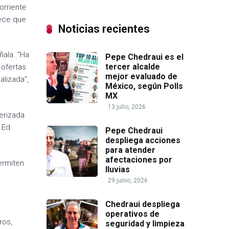
orriente
rece que
Noticias recientes
ñala. “Ha
Pepe Chedraui es el
tercer alcalde
 ofertas
mejor evaluado de
alizada”,
México, según Polls
MX
13 julio, 2026
terizada
 Ed
Pepe Chedraui
despliega acciones
para atender
afectaciones por
ermiten
lluvias
29 junio, 2026
Chedraui despliega
operativos de
ros,
seguridad y limpieza