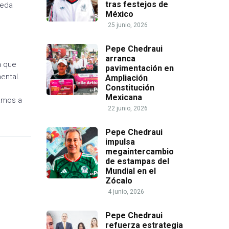
tras festejos de
ueda
México
25 junio, 2026
Pepe Chedraui
arranca
a que
pavimentación en
ental.
Ampliación
Constitución
Mexicana
Vamos a
22 junio, 2026
Pepe Chedraui
impulsa
megaintercambio
de estampas del
Mundial en el
Zócalo
4 junio, 2026
Pepe Chedraui
refuerza estrategia