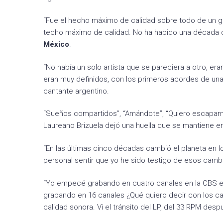
“Fue el hecho máximo de calidad sobre todo de un g
techo máximo de calidad. No ha habido una década d
México
.
“No había un solo artista que se pareciera a otro, era
eran muy definidos, con los primeros acordes de una 
cantante argentino.
“Sueños compartidos”, “Amándote”, “Quiero escaparme 
Laureano Brizuela dejó una huella que se mantiene en
“En las últimas cinco décadas cambió el planeta en l
personal sentir que yo he sido testigo de esos cambi
“Yo empecé grabando en cuatro canales en la CBS en 
grabando en 16 canales ¿Qué quiero decir con los can
calidad sonora. Vi el tránsito del LP, del 33 RPM desp