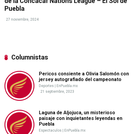
de la Concacaf Nations League – El Sol de
Puebla
27 noviembre, 2024
Columnistas
Pericos consiente a Olivia Salomón con
jersey autografiado del campeonato
Deportes
|
EnPuebla.mx
21 septiembre, 2023
Laguna de Aljojuca, un misterioso
paisaje con inquietantes leyendas en
Puebla
Espectaculos
|
EnPuebla.mx