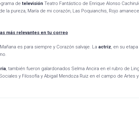
programa de
televisión
Teatro Fantástico de Enrique Alonso Cachirul
 de la pureza, María de mi corazón, Las Poquianchis, Rojo amanece
tas más relevantes en tu correo
 Mañana es para siempre y Corazón salvaje. La
actriz
, en su etap
no.
ria
, también fueron galardonados Selma Ancira en el rubro de Ling
s Sociales y Filosofía y Abigail Mendoza Ruiz en el campo de Artes y