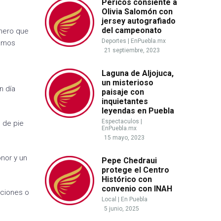
Pericos consiente a
Olivia Salomón con
jersey autografiado
del campeonato
imero que
Deportes
|
EnPuebla.mx
ramos
21 septiembre, 2023
Laguna de Aljojuca,
un misterioso
n día
paisaje con
inquietantes
leyendas en Puebla
Espectaculos
|
 de pie
EnPuebla.mx
15 mayo, 2023
onor y un
Pepe Chedraui
protege el Centro
Histórico con
convenio con INAH
cciones o
Local
|
En Puebla
5 junio, 2025