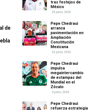
tras festejos de
México
25 junio, 2026
Pepe Chedraui
al de
arranca
pavimentación en
Ampliación
uebla
Constitución
Mexicana
22 junio, 2026
Pepe Chedraui
impulsa
megaintercambio
de estampas del
Mundial en el
Zócalo
4 junio, 2026
Pepe Chedraui
refuerza estrategia