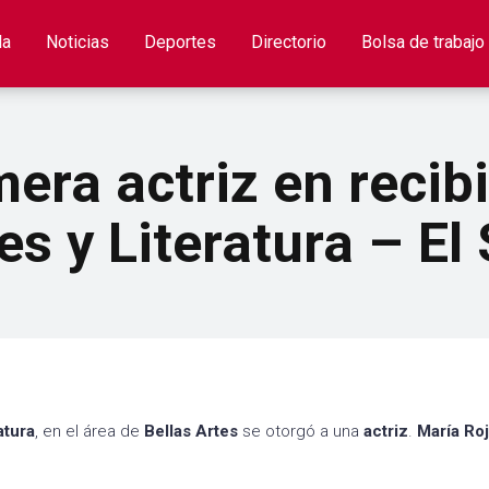
la
Noticias
Deportes
Directorio
Bolsa de trabajo
era actriz en recib
es y Literatura – El
atura
, en el área de
Bellas Artes
se otorgó a una
actriz
.
María Ro