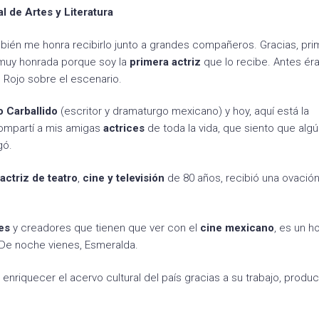
l de Artes y Literatura
bién me honra recibirlo junto a grandes compañeros. Gracias, pr
 muy honrada porque soy la
primera actriz
que lo recibe. Antes é
 Rojo sobre el escenario.
o Carballido
(escritor y dramaturgo mexicano) y hoy, aquí está la
ompartí a mis amigas
actrices
de toda la vida, que siento que algú
gó.
actriz de teatro
,
cine y televisión
de 80 años, recibió una ovación
res
y creadores que tienen que ver con el
cine mexicano
, es un h
 De noche vienes, Esmeralda.
enriquecer el acervo cultural del país gracias a su trabajo, produ