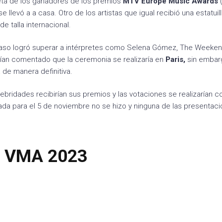
leta de los ganadores de los premios
MTV Europe Music Awards
e llevó a a casa. Otro de los artistas que igual recibió una estatuil
e talla internacional.
caso logró superar a intérpretes como Selena Gómez, The Weeke
ían comentado que la ceremonia se realizaría en
Paris,
sin embarg
 de manera definitiva.
ebridades recibirían sus premios y las votaciones se realizarían 
ada para el 5 de noviembre no se hizo y ninguna de las presentac
V VMA 2023