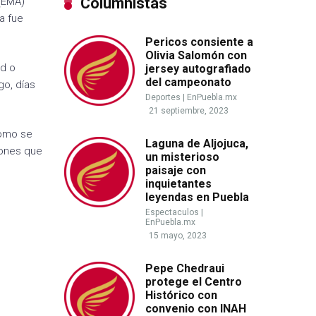
Columnistas
(EMA)
la fue
Pericos consiente a
Olivia Salomón con
nd o
jersey autografiado
del campeonato
o, días
Deportes
|
EnPuebla.mx
21 septiembre, 2023
como se
Laguna de Aljojuca,
iones que
un misterioso
paisaje con
inquietantes
leyendas en Puebla
Espectaculos
|
EnPuebla.mx
15 mayo, 2023
Pepe Chedraui
protege el Centro
Histórico con
convenio con INAH