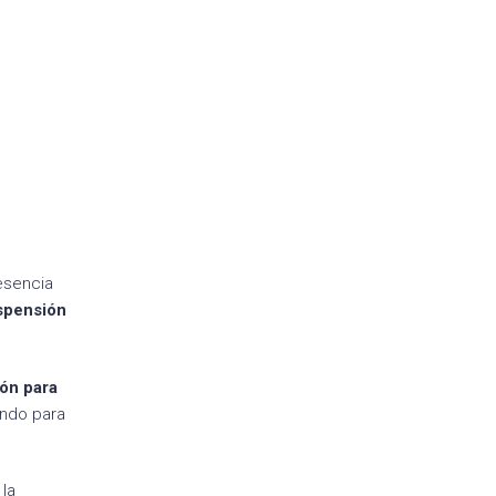
resencia
spensión
ón para
undo para
la