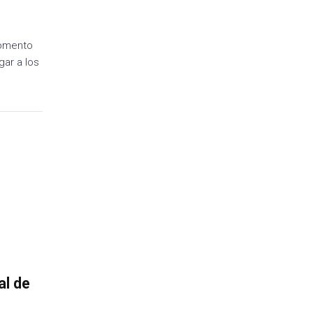
omento
gar a los
al de