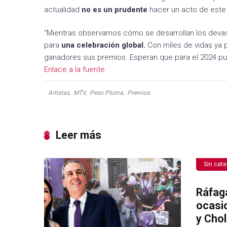
actualidad
no es un prudente
hacer un acto de este
“Mientras observamos cómo se desarrollan los dev
para
una celebración global.
Con miles de vidas ya p
ganadores sus premios. Esperan que para el 2024 pu
Enlace a la fuente
Artistas
,
MTV
,
Peso Pluma
,
Premios
Leer más
Sin cate
Ráfag
ocasi
y Chol