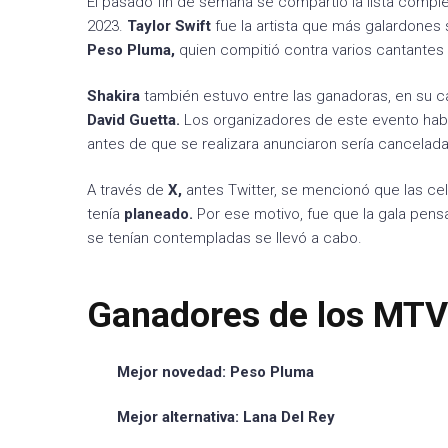
El pasado fin de semana se compartió la lista comp
2023.
Taylor Swift
fue la artista que más galardones s
Peso Pluma,
quien compitió contra varios cantantes d
Shakira
también estuvo entre las ganadoras, en su 
David Guetta.
Los organizadores de este evento hab
antes de que se realizara anunciaron sería cancelada
A través de
X,
antes Twitter, se mencionó que las cel
tenía
planeado.
Por ese motivo, fue que la gala pens
se tenían contempladas se llevó a cabo.
Ganadores de los MT
Mejor novedad: Peso Pluma
Mejor alternativa: Lana Del Rey