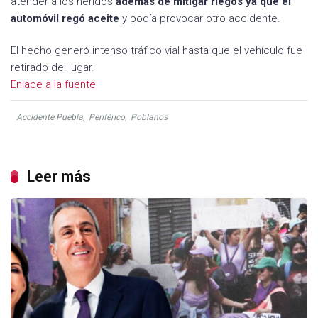
atender a los heridos
además de mitigar riegos ya que el
automóvil regó aceite
y podía provocar otro accidente.
El hecho generó intenso tráfico vial hasta que el vehículo fue
retirado del lugar.
Enlace a la fuente
Accidente Puebla
,
Periférico
,
Poblanos
Leer más