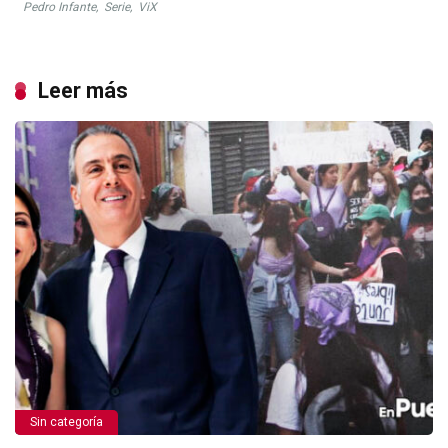
Pedro Infante
,
Serie
,
ViX
Leer más
Sin categoría