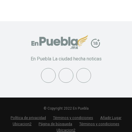
En Puebla La ciudad hecha noticas
© Copyright 2022 En Puebla
Política de privacidad
Términos y condiciones
Añadir Lugar
Ubicacion2
Página de búsqueda
Términos y condiciones
Ubicacion2