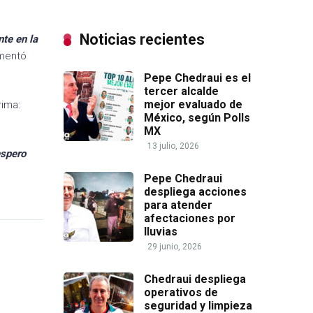
Noticias recientes
te en la
mentó
Pepe Chedraui es el
tercer alcalde
mejor evaluado de
rima:
México, según Polls
MX
13 julio, 2026
espero
Pepe Chedraui
despliega acciones
para atender
afectaciones por
lluvias
29 junio, 2026
Chedraui despliega
operativos de
seguridad y limpieza