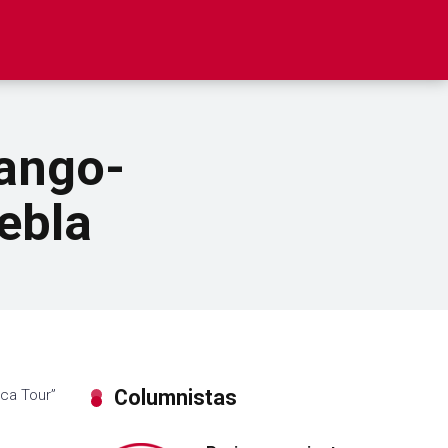
lango-
ebla
Columnistas
ica Tour”