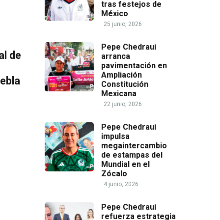
tras festejos de
México
25 junio, 2026
Pepe Chedraui
al de
arranca
pavimentación en
Ampliación
uebla
Constitución
Mexicana
22 junio, 2026
Pepe Chedraui
impulsa
megaintercambio
de estampas del
Mundial en el
Zócalo
4 junio, 2026
Pepe Chedraui
refuerza estrategia