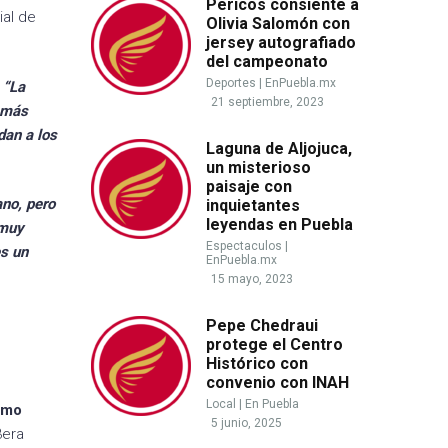
Pericos consiente a
ial de
Olivia Salomón con
jersey autografiado
del campeonato
Deportes
|
EnPuebla.mx
“La
21 septiembre, 2023
o más
dan a los
Laguna de Aljojuca,
un misterioso
paisaje con
no, pero
inquietantes
leyendas en Puebla
 muy
Espectaculos
|
es un
EnPuebla.mx
15 mayo, 2023
Pepe Chedraui
protege el Centro
Histórico con
convenio con INAH
Local
|
En Puebla
omo
5 junio, 2025
3era