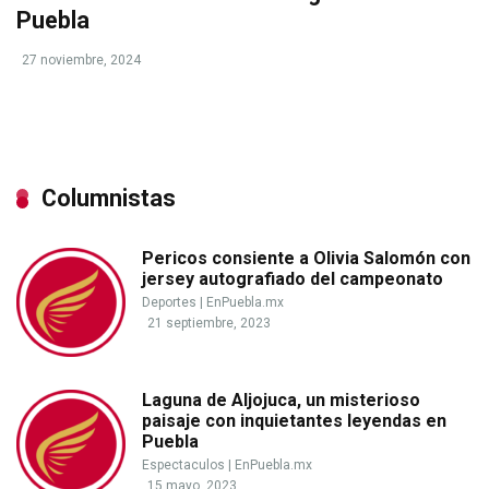
Puebla
27 noviembre, 2024
Columnistas
Pericos consiente a Olivia Salomón con
jersey autografiado del campeonato
Deportes
|
EnPuebla.mx
21 septiembre, 2023
Laguna de Aljojuca, un misterioso
paisaje con inquietantes leyendas en
Puebla
Espectaculos
|
EnPuebla.mx
15 mayo, 2023