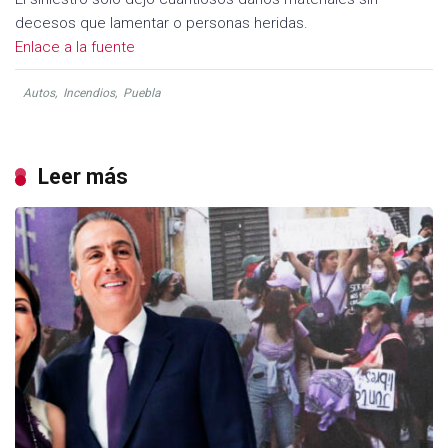
decesos que lamentar o personas heridas.
Enlace a la fuente
Autos
,
Incendios
,
Puebla
Leer más