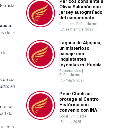
Pericos consiente a
fórmula
Olivia Salomón con
jersey autografiado
del campeonato
Deportes
|
EnPuebla.mx
laudia
21 septiembre, 2023
os de la
Laguna de Aljojuca,
un misterioso
o de
paisaje con
inquietantes
s
leyendas en Puebla
Espectaculos
|
EnPuebla.mx
para las
15 mayo, 2023
tados en
Pepe Chedraui
protege el Centro
Histórico con
nte se
convenio con INAH
partido.
Local
|
En Puebla
5 junio, 2025
que está