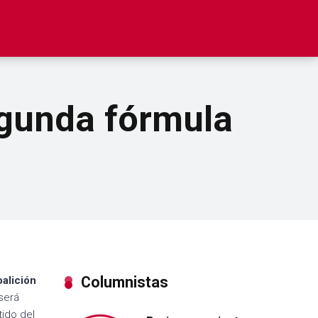
egunda fórmula
Columnistas
oalición
será
tido del