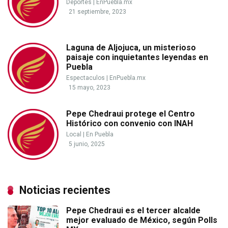
Deportes
|
EnPuebla.mx
21 septiembre, 2023
Laguna de Aljojuca, un misterioso
paisaje con inquietantes leyendas en
Puebla
Espectaculos
|
EnPuebla.mx
15 mayo, 2023
Pepe Chedraui protege el Centro
Histórico con convenio con INAH
Local
|
En Puebla
5 junio, 2025
Noticias recientes
Pepe Chedraui es el tercer alcalde
mejor evaluado de México, según Polls