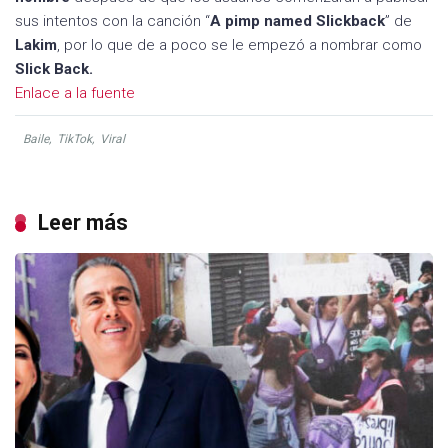
sus intentos con la canción “
A pimp named Slickback
” de
Lakim
, por lo que de a poco se le empezó a nombrar como
Slick Back.
Enlace a la fuente
Baile
,
TikTok
,
Viral
Leer más