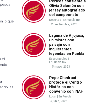
Pericos consiente a
 pesca
Olivia Salomón con
jersey autografiado
del campeonato
Deportes
|
EnPuebla.mx
en lo que
21 septiembre, 2023
Laguna de Aljojuca,
un misterioso
paisaje con
inquietantes
leyendas en Puebla
n el
Espectaculos
|
EnPuebla.mx
iendo
15 mayo, 2023
Pepe Chedraui
ra
protege el Centro
Histórico con
ando las
convenio con INAH
Local
|
En Puebla
5 junio, 2025