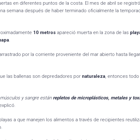
rtas en diferentes puntos de la costa. El mes de abril se registró
 una semana después de haber terminado oficialmente la tempora
proximadamente
10 metros
apareció muerta en la zona de las
play
napa
.
 arrastrado por la corriente proveniente del mar abierto hasta llegar
que las ballenas son depredadores por
naturaleza
, entonces todo
us músculos y sangre están
repletos de microplásticos, metales y tox
explicó.
 playas a que manejen los alimentos a través de recipientes reutili
o.