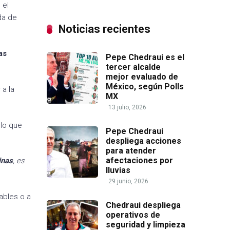
 el
da de
Noticias recientes
as
Pepe Chedraui es el
tercer alcalde
mejor evaluado de
México, según Polls
 a la
MX
13 julio, 2026
 lo que
Pepe Chedraui
despliega acciones
para atender
afectaciones por
inas
, es
lluvias
29 junio, 2026
zables o a
Chedraui despliega
operativos de
seguridad y limpieza