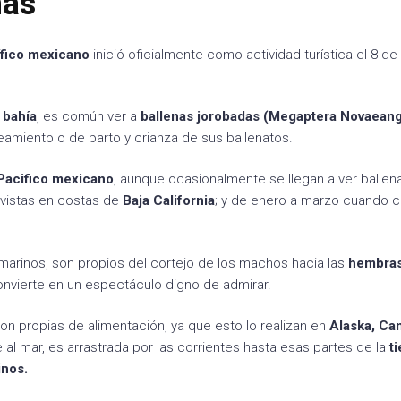
nas
fico mexicano
inició oficialmente como actividad turística el 8 de
 bahía
, es común ver a
ballenas jorobadas (Megaptera Novaeang
eamiento o de parto y crianza de sus ballenatos.
Pacifico mexicano
, aunque ocasionalmente se llegan a ver ballen
 vistas en costas de
Baja California
; y de enero a marzo cuando c
arinos, son propios del cortejo de los machos hacia las
hembra
 convierte en un espectáculo digno de admirar.
n propias de alimentación, ya que esto lo realizan en
Alaska, Ca
al mar, es arrastrada por las corrientes hasta esas partes de la
ti
inos.