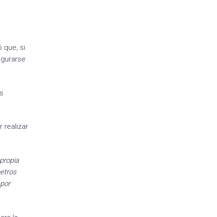
que, si
egurarse
as
 realizar
propia
etros
 por