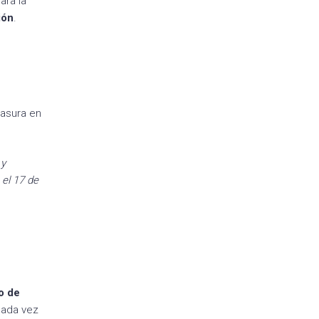
ara la
ión
.
basura en
 y
 el 17 de
o de
cada vez