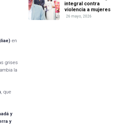
integral contra
violencia a mujeres
26 mayo, 2026
liae)
en
as grises
ambia la
s
, que
nadá y
erra y