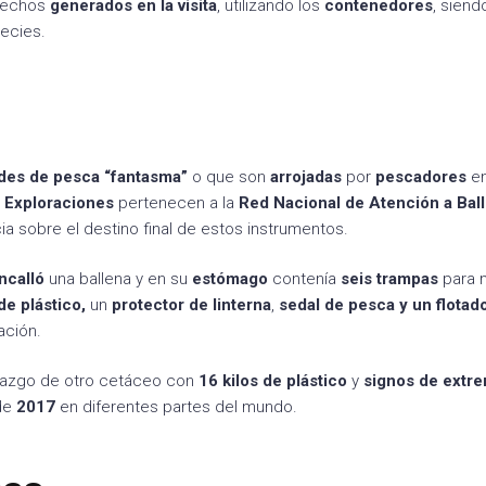
esechos
generados en la visita
, utilizando los
contenedores
, siend
ecies.
des de pesca “fantasma”
o que son
arrojadas
por
pescadores
en
 Exploraciones
pertenecen a la
Red Nacional de Atención a Bal
a sobre el destino final de estos instrumentos.
ncalló
una ballena y en su
estómago
contenía
seis trampas
para 
de plástico,
un
protector de linterna
,
sedal de pesca y un flotad
ación.
llazgo de otro cetáceo con
16 kilos de plástico
y
signos de extr
sde
2017
en diferentes partes del mundo.