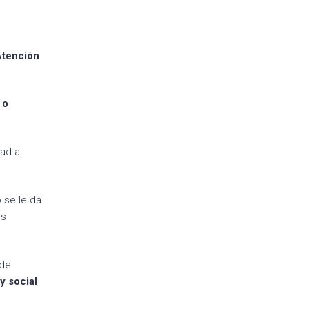
Atención
 o
dad a
 se le da
os
 de
y social