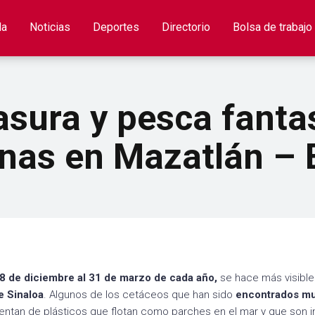
la
Noticias
Deportes
Directorio
Bolsa de trabajo
asura y pesca fant
nas en Mazatlán – E
8 de diciembre al 31 de marzo de cada año,
se hace más visible
e Sinaloa
. Algunos de los cetáceos que han sido
encontrados mu
entan de plásticos que flotan como parches en el mar y que son i