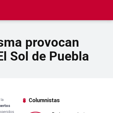
asma provocan
l Sol de Puebla
Columnistas
 la
ertos
ngeridos