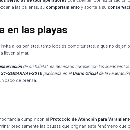
los servicios
de tour operadores
que cuenten con autorización p
ozcan a las ballenas, su
comportamiento
y aporte a su
conservac
ra en las playas
invita a los bañistas, tanto locales como turistas, a que no dejen 
a lleven al mar.
onservación
de su hábitat, es necesario cumplir con los lineamientos
-131-SEMARNAT-2010
publicada en el
Diario Oficial
de la Federación
municado de prensa.
mportancia cumplir con el
Protocolo de Atención para Varamient
erminar precisamente las causas que originan este fenómeno que 