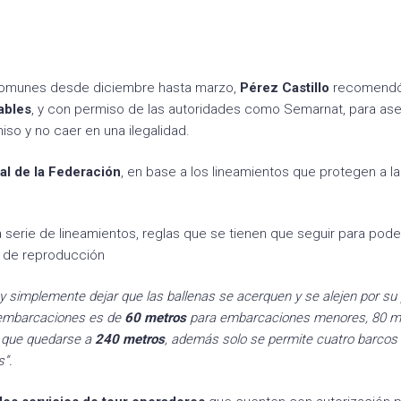
s comunes desde diciembre hasta marzo,
Pérez Castillo
recomendó 
ables
, y con permiso de las autoridades como Semarnat, para as
iso y no caer en una ilegalidad.
ial de la Federación
, en base a los lineamientos que protegen a l
 serie de lineamientos, reglas que se tienen que seguir para poder
o
de reproducción
y simplemente dejar que las ballenas se acerquen y se alejen por su 
s embarcaciones es de
60 metros
para embarcaciones menores, 80 m
e que quedarse a
240 metros
, además solo se permite cuatro barcos
s”.