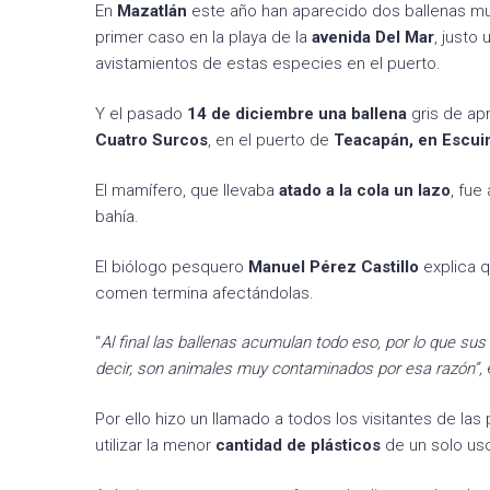
En
Mazatlán
este año han aparecido dos ballenas mue
primer caso en la playa de la
avenida Del Mar
, justo
avistamientos de estas especies en el puerto.
Y el pasado
14 de diciembre una ballena
gris de a
Cuatro Surcos
, en el puerto de
Teacapán, en Escui
El mamífero, que llevaba
atado a la cola un lazo
, fue
bahía.
El biólogo pesquero
Manuel Pérez Castillo
explica 
comen termina afectándolas.
“
Al final las ballenas acumulan todo eso, por lo que s
decir, son animales muy contaminados por esa razón”,
Por ello hizo un llamado a todos los visitantes de las
utilizar la menor
cantidad de plásticos
de un solo us