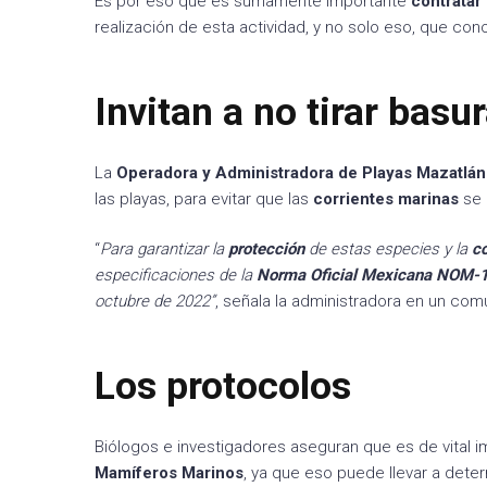
Es por eso que es sumamente importante
contratar 
realización de esta actividad, y no solo eso, que con
Invitan a no tirar basu
La
Operadora y Administradora de Playas Mazatlán
las playas, para evitar que las
corrientes marinas
se l
“
Para garantizar la
protección
de estas especies y la
c
especificaciones de la
Norma Oficial Mexicana NOM
octubre de 2022”
, señala la administradora en un co
Los protocolos
Biólogos e investigadores aseguran que es de vital i
Mamíferos
Marinos
, ya que eso puede llevar a det