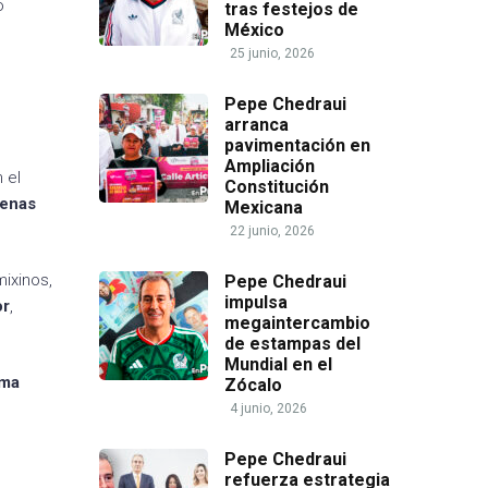
o
tras festejos de
México
25 junio, 2026
Pepe Chedraui
arranca
pavimentación en
Ampliación
 el
Constitución
lenas
Mexicana
22 junio, 2026
mixinos,
Pepe Chedraui
impulsa
or
,
megaintercambio
de estampas del
Mundial en el
ema
Zócalo
4 junio, 2026
Pepe Chedraui
refuerza estrategia