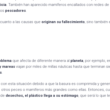
icia
. También han aparecido mamíferos encallados con redes de
los
pescadores
.
 cuanto a las causas que
originan su fallecimiento
, sino también 
oblema
que afecta de diferente manera al
planeta
, por ejemplo, e
 y mareas
viajan por miles de millas náuticas hasta que terminan s
s
.
 con esta situación debido a que la basura es comprimida y gene
de otros peces o mamíferos más grandes como ellas. Entonces, cu
s de
desechos, el plástico llega a su estómago
, que será lo que le