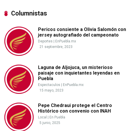
Columnistas
Pericos consiente a Olivia Salomón con
jersey autografiado del campeonato
Deportes
|
EnPuebla.mx
21 septiembre, 2023
Laguna de Aljojuca, un misterioso
paisaje con inquietantes leyendas en
Puebla
Espectaculos
|
EnPuebla.mx
15 mayo, 2023
Pepe Chedraui protege el Centro
Histórico con convenio con INAH
Local
|
En Puebla
5 junio, 2025