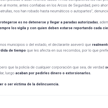
varon al monte, antes confiabas en los Arcos de Seguridad, pero aho
atrullas, nos han robado hasta neumáticos o autopartes”, denunc
rotegerse es no detenerse y llegar a paradas autorizadas
, ade
mpre los vigila y con quien deben estarse reportando cada cie
unos municipios o del estado, el declarante aseveró que
realment
rdida de tiempo
que les afecta en sus recorridos, por lo que pref
 pero que la policía de cualquier corporación que sea, de verdad
s
dar, luego
acaban por pedirles dinero o extorsionarlos.
r o ser víctima de la delincuencia.