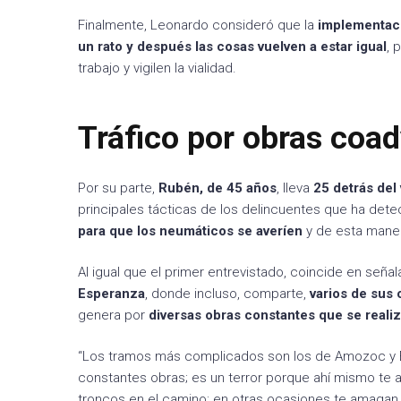
Finalmente, Leonardo consideró que la
implementació
un rato y después las cosas vuelven a estar igual
, 
trabajo y vigilen la vialidad.
Tráfico por obras coad
Por su parte,
Rubén, de 45 años
, lleva
25 detrás del 
principales tácticas de los delincuentes que ha dete
para que los neumáticos se averíen
y de esta mane
Al igual que el primer entrevistado, coincide en señal
Esperanza
, donde incluso, comparte,
varios de sus 
genera por
diversas obras constantes que se realiz
“Los tramos más complicados son los de Amozoc y Es
constantes obras; es un terror porque ahí mismo te a
troncos en el camino; en otras ocasiones te amagan 