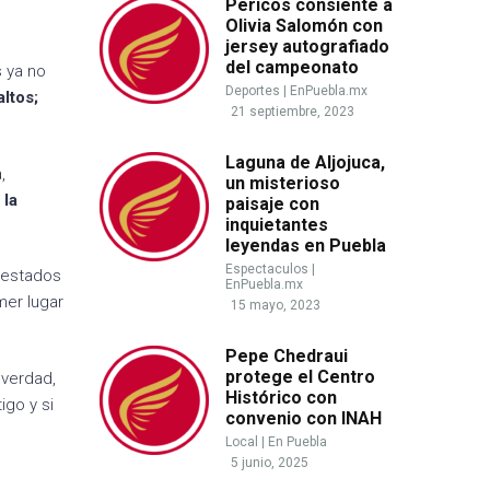
Pericos consiente a
Olivia Salomón con
jersey autografiado
del campeonato
s ya no
Deportes
|
EnPuebla.mx
altos;
21 septiembre, 2023
Laguna de Aljojuca,
,
un misterioso
 la
paisaje con
inquietantes
leyendas en Puebla
Espectaculos
|
s estados
EnPuebla.mx
mer lugar
15 mayo, 2023
Pepe Chedraui
protege el Centro
 verdad,
Histórico con
igo y si
convenio con INAH
Local
|
En Puebla
5 junio, 2025