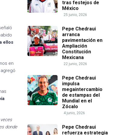
tras festejos de
México
25 junio, 2026
señaló
Pepe Chedraui
arranca
sabido
pavimentación en
a ellos
Ampliación
Constitución
Mexicana
emos en
22 junio, 2026
n agregó
Pepe Chedraui
impulsa
megaintercambio
has
de estampas del
bía
Mundial en el
Zócalo
4 junio, 2026
 veces
nes donde
Pepe Chedraui
refuerza estrategia