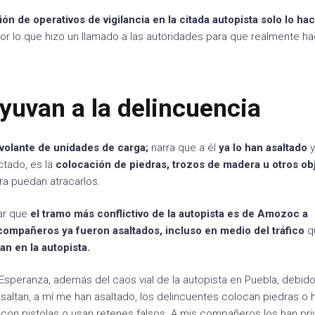
n de operativos de vigilancia en la citada autopista solo lo ha
por lo que hizo un llamado a las autoridades para que realmente h
yuvan a la delincuencia
volante de unidades de carga;
narra que a él
ya lo han asaltado
y
ctado, es la
colocación de piedras, trozos de madera u otros ob
ra puedan atracarlos.
ar que
el tramo más conflictivo de la autopista es de Amozoc a
compañeros ya fueron asaltados, incluso en medio del tráfico
q
an en la autopista.
peranza, además del caos vial de la autopista en Puebla, debido
saltan, a mí me han asaltado, los delincuentes colocan piedras o 
con pistolas o usan retenes falsos. A mis compañeros los han pr