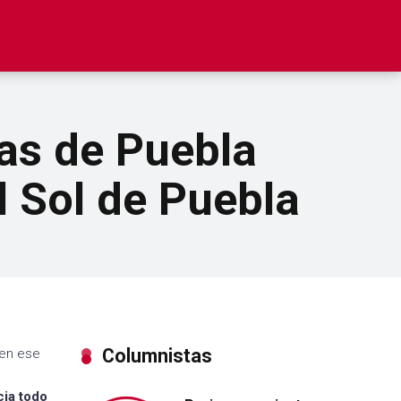
ras de Puebla
l Sol de Puebla
Columnistas
 en ese
cia todo