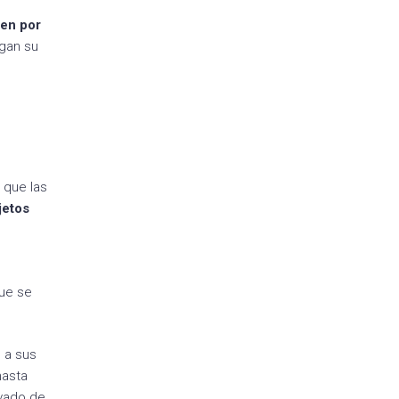
cen por
agan su
 que las
jetos
ue se
 a sus
hasta
ivado de