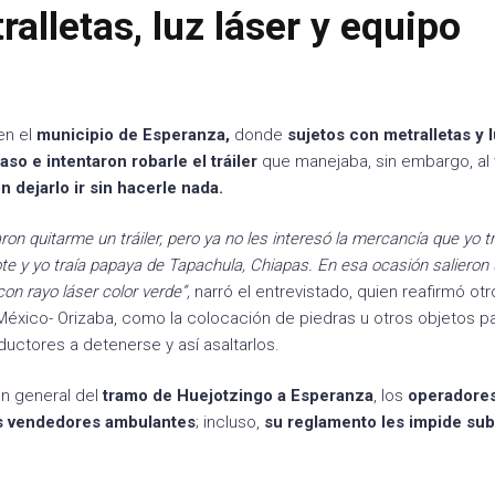
alletas, luz láser y equipo
en el
municipio de Esperanza,
donde
sujetos con metralletas y l
aso e intentaron robarle el tráiler
que manejaba, sin embargo, al
 dejarlo ir sin hacerle nada.
ron quitarme un tráiler, pero ya no les interesó la mercancía que yo t
rrote y yo traía papaya de Tapachula, Chiapas. En esa ocasión salieron
on rayo láser color verde”,
narró el entrevistado, quien reafirmó otr
México- Orizaba, como la colocación de piedras u otros objetos p
nductores a detenerse y así asaltarlos.
en general del
tramo de Huejotzingo a Esperanza
, los
operadore
los vendedores ambulantes
; incluso,
su reglamento les impide sub