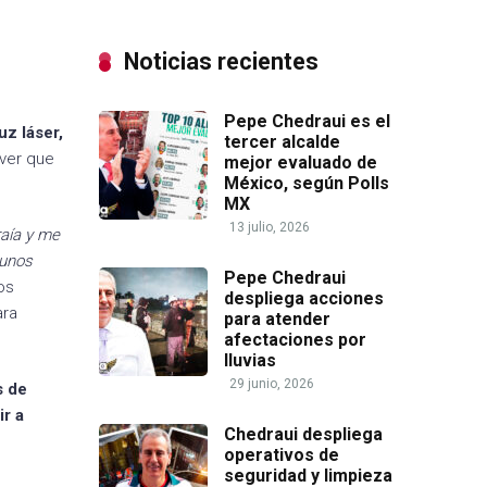
Noticias recientes
Pepe Chedraui es el
uz láser,
tercer alcalde
 ver que
mejor evaluado de
México, según Polls
MX
13 julio, 2026
raía y me
 unos
Pepe Chedraui
os
despliega acciones
ara
para atender
afectaciones por
lluvias
29 junio, 2026
s de
ir a
Chedraui despliega
operativos de
seguridad y limpieza