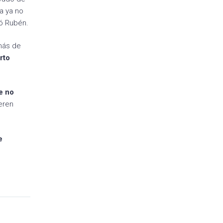
ra ya no
ió Rubén.
más de
rto
e no
ieren
e