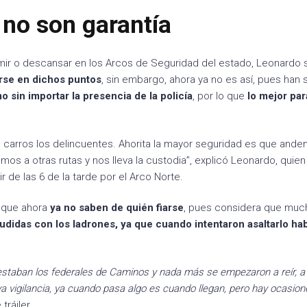
 no son garantía
mir o descansar en los Arcos de Seguridad del estado, Leonardo 
erse en dichos puntos
, sin embargo, ahora ya no es así, pues han 
 sin importar la presencia de la policía
, por lo que
lo mejor par
os carros los delincuentes. Ahorita la mayor seguridad es que and
amos a otras rutas y nos lleva la custodia”, explicó Leonardo, quie
r de las 6 de la tarde por el Arco Norte.
 que ahora
ya no saben de quién fiarse
, pues considera que muc
ludidas con los ladrones, ya que cuando intentaron asaltarlo ha
 estaban los federales de Caminos y nada más se empezaron a reír, a
ya vigilancia, ya cuando pasa algo es cuando llegan, pero hay ocasio
tráiler.