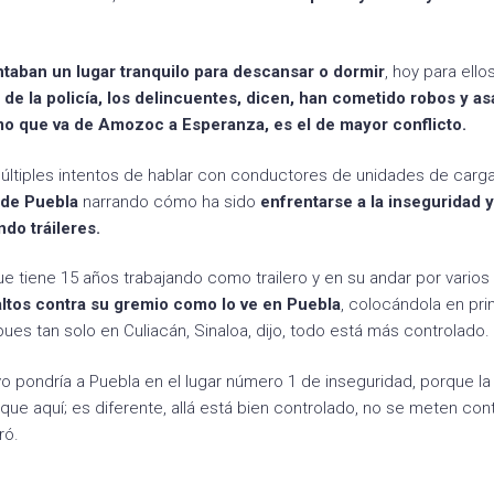
taban un lugar tranquilo para descansar o dormir
, hoy para ello
 de la policía, los delincuentes, dicen, han cometido robos y as
mo que va de Amozoc a Esperanza, es el de mayor conflicto.
últiples intentos de hablar con conductores de unidades de carga
 de Puebla
narrando cómo ha sido
enfrentarse a la inseguridad y
do tráileres.
e tiene 15 años trabajando como trailero y en su andar por vario
altos contra su gremio como lo ve en Puebla
, colocándola en pri
ues tan solo en Culiacán, Sinaloa, dijo, todo está más controlado.
 yo pondría a Puebla en el lugar número 1 de inseguridad, porque la
 que aquí; es diferente, allá está bien controlado, no se meten cont
ró.