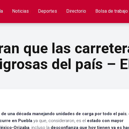
la
Noticias
Deportes
Directorio
Bolsa de trabajo
ran que las carrete
igrosas del país – E
s de una década manejando unidades de carga por todo el país
;
ocurre en Puebla
ya que, consideraron, es el
estado con mayor
México-Orizaba
, incluso la
desconfianza que hoy tienen ya es ha