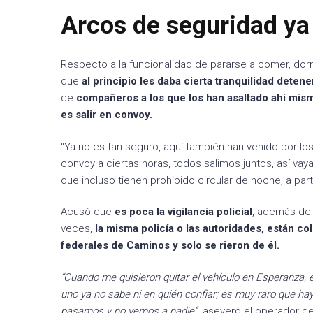
Arcos de seguridad ya
Respecto a la funcionalidad de pararse a comer, dor
que
al principio les daba cierta tranquilidad deten
de
compañeros a los que los han asaltado ahí mismo
es salir en convoy.
“Ya no es tan seguro, aquí también han venido por l
convoy a ciertas horas, todos salimos juntos, así vay
que incluso tienen prohibido circular de noche, a parti
Acusó que
es poca la vigilancia policial
, además de
veces,
la misma policía o las autoridades, están co
federales de Caminos y solo se rieron de él.
“Cuando me quisieron quitar el vehículo en Esperanza,
uno ya no sabe ni en quién confiar; es muy raro que ha
pasamos y no vemos a nadie”,
aseveró el operador de 