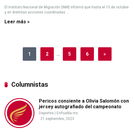
El Instituto Nacional de Migración (INM) informó que hasta el 15 de octubre
y en distintas acciones coordinadas ...
Leer más »
1
2
…
5
6
»
Columnistas
Pericos consiente a Olivia Salomón con
jersey autografiado del campeonato
Deportes
|
EnPuebla.mx
21 septiembre, 2023