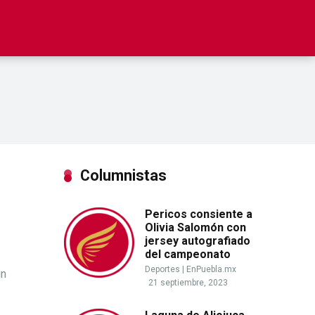
Columnistas
Pericos consiente a
Olivia Salomón con
jersey autografiado
del campeonato
Deportes
|
EnPuebla.mx
ún
21 septiembre, 2023