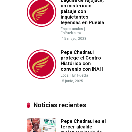
Laguna de Aljojuca,
un misterioso
paisaje con
inquietantes
leyendas en Puebla
Espectaculos
|
EnPuebla.mx
15 mayo, 2023
Pepe Chedraui
protege el Centro
Histórico con
convenio con INAH
Local
|
En Puebla
5 junio, 2025
Noticias recientes
Pepe Chedraui es el
tercer alcalde