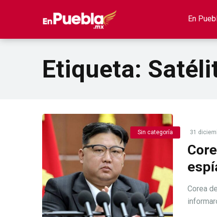
En Pueb
Etiqueta:
Satéli
Sin categoría
31 diciem
Core
espí
Corea de
informar