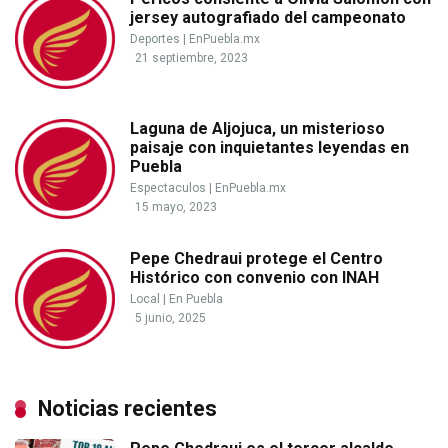
jersey autografiado del campeonato
Deportes
|
EnPuebla.mx
21 septiembre, 2023
Laguna de Aljojuca, un misterioso
paisaje con inquietantes leyendas en
Puebla
Espectaculos
|
EnPuebla.mx
15 mayo, 2023
Pepe Chedraui protege el Centro
Histórico con convenio con INAH
Local
|
En Puebla
5 junio, 2025
Noticias recientes