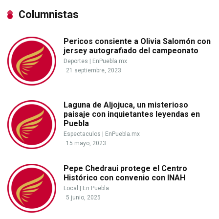
Columnistas
Pericos consiente a Olivia Salomón con
jersey autografiado del campeonato
Deportes
|
EnPuebla.mx
21 septiembre, 2023
Laguna de Aljojuca, un misterioso
paisaje con inquietantes leyendas en
Puebla
Espectaculos
|
EnPuebla.mx
15 mayo, 2023
Pepe Chedraui protege el Centro
Histórico con convenio con INAH
Local
|
En Puebla
5 junio, 2025