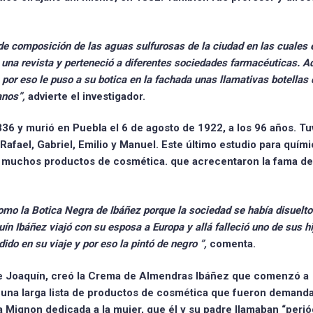
 de composición de las aguas sulfurosas de la ciudad en las cuales
dó una revista y perteneció a diferentes sociedades farmacéuticas. 
, por eso le puso a su botica en la fachada unas llamativas botellas
anos”,
advierte el investigador.
836
y murió en Puebla el 6 de agosto de 1922, a los 96 años. Tu
Rafael, Gabriel, Emilio y Manuel. Este último estudio para quími
 muchos productos de cosmética.
que acrecentaron la fama de
como la Botica Negra de Ibáñez porque la sociedad se había disuelto
ín Ibáñez viajó con su esposa a Europa y allá falleció uno de sus hi
dido en su viaje y por eso
la pintó de negro
”,
comenta.
e Joaquín, creó la
Crema de Almendras Ibáñez
que comenzó a
n una larga lista de productos de cosmética que fueron demand
sta Mignon dedicada a la mujer, que él y su padre llamaban “perió