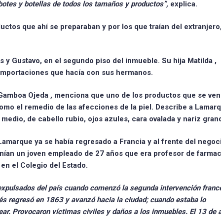
 botes y botellas de todos los tamaños y productos”,
explica.
uctos que ahí se preparaban y por los que traían del extranjero
as y Gustavo,
en el segundo piso del inmueble. Su hija
Matilda
,
 importaciones que hacía con sus hermanos.
 Gamboa Ojeda
, menciona que uno de los productos que se ven
mo el remedio de las afecciones de la piel. Describe a Lamar
edio, de cabello rubio, ojos azules, cara ovalada y nariz gran
 Lamarque ya se había regresado a Francia y al frente del negoc
enían un joven empleado de 27 años que era profesor de farmac
 en el Colegio del Estado.
xpulsados del país
cuando comenzó la
segunda intervención franc
cés regresó en 1863 y avanzó hacia la ciudad; cuando estaba lo
. Provocaron víctimas civiles y daños a los inmuebles. El 13 de ab