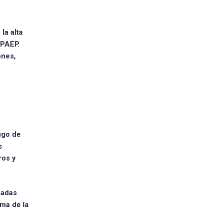
la alta
UPAEP.
ones,
jugo de
s
ros y
zadas
ema de la
e