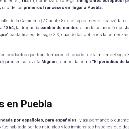
pendiente (
1821
), comenzaron a llegar
inmigrantes europeos
qu
,
uno de los
primeros franceses en llegar a Puebla.
calle de la Carnicería (2 Oriente 8), que rápidamente alcanzó fama 
ra
1864,
la droguería
cambió de nombre
cuando se asoció con
J
que”
hasta finales del siglo XIX, cuando los poblanos la comenzar
 con productos que transformaron el tocador de la mujer del siglo 
vulgaron en su revista
Mignon
, conocida como
“El periódico de l
s en Puebla
undada por españoles, para españoles
, y así permaneció durante
lo fue habitada por los naturales y los inmigrantes hispanos que d