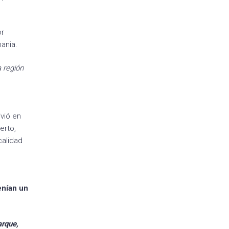
or
mania.
 región
vió en
erto,
calidad
enían un
arque,