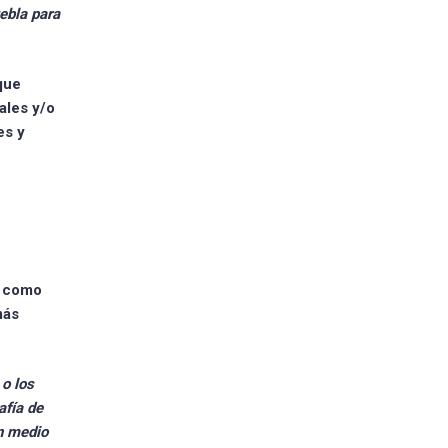
ebla para
que
ales y/o
es y
a como
más
 o los
afía de
n medio