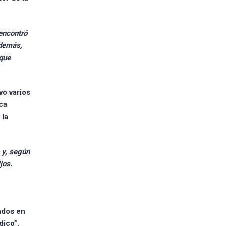
 encontró
Además,
 que
vo varios
ca
 la
 y, según
jos.
ados en
dico”.