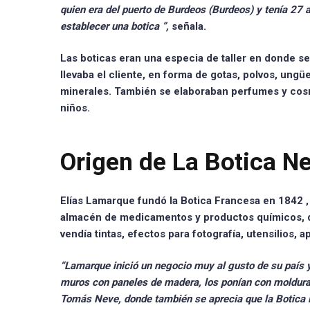
quien era del puerto de
Burdeos
(Burdeos) y tenía 27 a
establecer una
botica
”,
señala.
Las boticas eran una especia de taller
en donde s
llevaba el cliente, en forma de
gotas, polvos, ungü
minerales. También se elaboraban
perfumes y cos
niños.
Origen de La Botica N
Elías Lamarque fundó la Botica Francesa en 1842
,
almacén de medicamentos y productos químicos, d
vendía tintas, efectos para fotografía, utensilios, 
“Lamarque inició un
negocio muy al gusto de su país 
muros con paneles de madera, los ponían con molduras 
Tomás Neve, donde también se aprecia que la Botica F