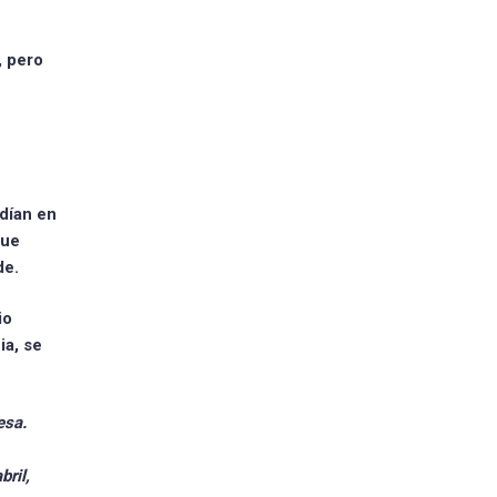
, pero
dían en
que
de.
io
ia, se
esa.
ril,