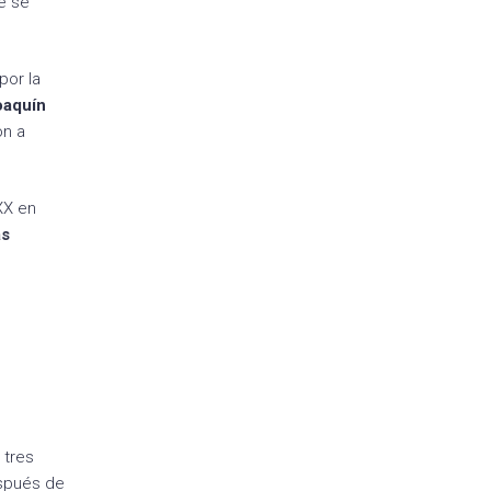
e se
por la
oaquín
on a
XX en
as
 tres
espués de