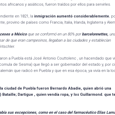
os africanos y asiáticos, fueron traídos por ellos para servirles.
ndiente en 1821, la
inmigración aumentó considerablemente.
p
te, provino de países como Francia, Italia, Irlanda, Inglaterra y Ale
anceses a México
que se conformó en un 80% por
barcelonnettes,
una
esar de que eran campesinos, llegaban a las ciudades y establecían
itschler.
aron a Puebla está José Antonio Couttolenc , un hacendado que vi
omula de Sesma) que llegó a ser gobernador del estado y, por ci
 alemán que radicó en Puebla y que en esa época, ya vivía en la lo
 la ciudad de Puebla fueron
Bernardo Abadie,
quien abrió una
s)
Bataille;
Dartigue
, quien vendía ropa, y los
Guillarmond.
que t
había sus excepciones, como en el caso del farmacéutico
Elías Lam