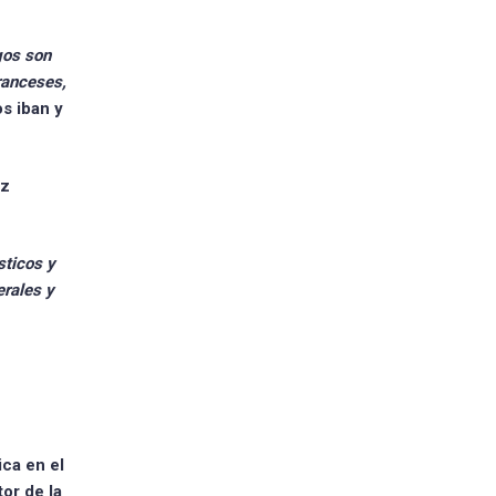
gos son
ranceses,
s iban y
ez
sticos y
erales y
ica
en el
or de la