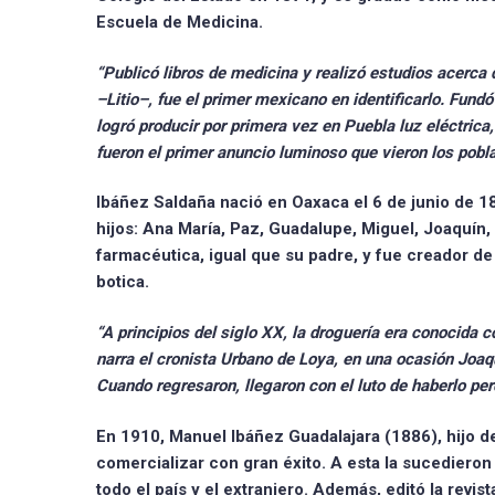
Escuela de Medicina.
“Publicó libros de medicina y realizó estudios acerca
–Litio–, fue el primer mexicano en identificarlo. Fun
logró producir por primera vez en Puebla luz eléctrica
fueron el primer anuncio luminoso que vieron los pobl
Ibáñez Saldaña nació en Oaxaca el 6 de junio de 1
hijos: Ana María, Paz, Guadalupe, Miguel, Joaquín, 
farmacéutica, igual que su padre, y fue
creador de
botica.
“A principios del siglo XX, la droguería era conocida 
narra el cronista Urbano de Loya, en una ocasión
Joaqu
Cuando regresaron, llegaron con el luto de haberlo per
En 1910,
Manuel Ibáñez Guadalajara
(1886), hijo d
comercializar con gran éxito. A esta la sucediero
todo el país y el extranjero. Además, editó la revi