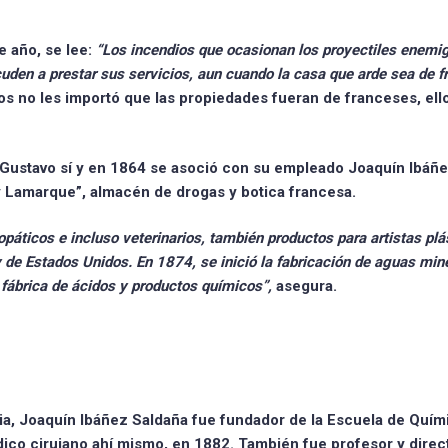
e año, se lee:
“Los incendios que ocasionan los proyectiles enemi
den a prestar sus servicios, aun cuando la casa que arde sea de f
s no les importó que las propiedades fueran de franceses, ello
 Gustavo sí
y en 1864 se asoció con su empleado Joaquín Ibáñ
y Lamarque”, almacén de drogas y botica francesa.
áticos e incluso veterinarios, también productos para artistas plá
 de Estados Unidos. En 1874, se inició la fabricación de aguas min
a fábrica de ácidos y productos químicos”,
asegura.
ia,
Joaquín Ibáñez Saldaña fue fundador de la Escuela de Quím
co cirujano ahí mismo, en 1882. También fue profesor y direct