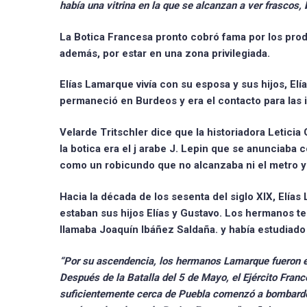
había una vitrina en la que se alcanzan a ver frascos,
La Botica Francesa
pronto cobró fama
por los prod
además, por estar en una zona privilegiada.
Elías Lamarque vivía con su esposa y sus hijos,
Elí
permaneció en Burdeos y era el contacto para las
Velarde Tritschler dice que la historiadora
Leticia
la botica era el j
arabe J. Lepin
que se anunciaba co
como un robicundo que no alcanzaba ni el metro y m
Hacia la década de los sesenta del siglo XIX, Elías
estaban sus hijos Elías y Gustavo. Los hermanos t
llamaba
Joaquín Ibáñez Saldaña.
y había estudiado
“
Por su ascendencia, los hermanos Lamarque fueron e
Después de la Batalla del 5 de Mayo, el Ejército Fran
suficientemente cerca de Puebla comenzó a bombardear