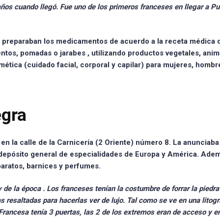
ños cuando llegó. Fue uno de los primeros franceses en llegar a Pu
e
preparaban los medicamentos
de acuerdo a la receta médica 
entos, pomadas o jarabes
, utilizando productos vegetales, anim
mética
(cuidado facial, corporal y capilar) para mujeres, hombr
egra
 en la calle de la Carnicería (2 Oriente) número 8. La anunciab
epósito general de especialidades de Europa y América. Ade
aparatos, barnices y perfumes.
y de la época
. Los franceses tenían la costumbre de forrar la piedra
resaltadas para hacerlas ver de lujo. Tal como se ve en una litogr
rancesa tenía 3 puertas, las 2 de los extremos eran de acceso y e