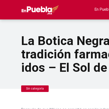
En Pueb
La Botica Negra
tradición farma
idos – El Sol d
Sin categoría