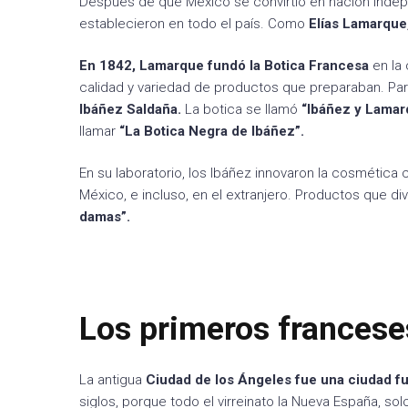
Después de que México se convirtió en nación inde
establecieron en todo el país. Como
Elías Lamarque
En 1842, Lamarque fundó la Botica Francesa
en la 
calidad y variedad de productos que preparaban. Pa
Ibáñez Saldaña.
La botica se llamó
“Ibáñez y Lamar
llamar
“La Botica Negra de Ibáñez”.
En su laboratorio, los Ibáñez innovaron la cosmética
México, e incluso, en el extranjero. Productos que di
damas”.
Los primeros francese
La antigua
Ciudad de los Ángeles fue una ciudad f
siglos, porque todo el virreinato la Nueva España, so