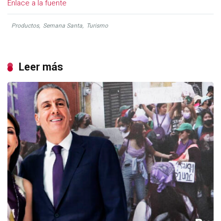
Enlace a la fuente
Productos
,
Semana Santa
,
Turismo
Leer más