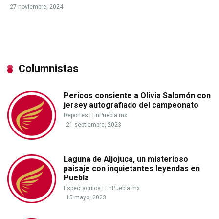
27 noviembre, 2024
Columnistas
Pericos consiente a Olivia Salomón con
jersey autografiado del campeonato
Deportes
|
EnPuebla.mx
21 septiembre, 2023
Laguna de Aljojuca, un misterioso
paisaje con inquietantes leyendas en
Puebla
Espectaculos
|
EnPuebla.mx
15 mayo, 2023